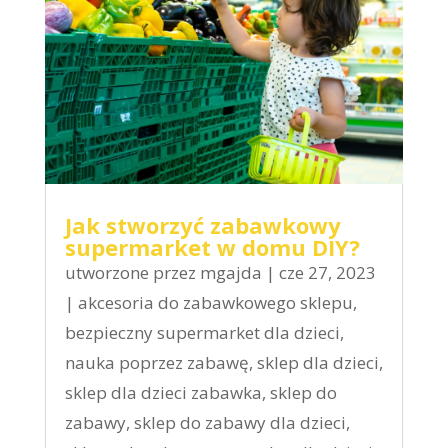
Jak stworzyć zabawkowy
supermarket w domu DIY?
utworzone przez
mgajda
|
cze 27, 2023
|
akcesoria do zabawkowego sklepu
,
bezpieczny supermarket dla dzieci
,
nauka poprzez zabawę
,
sklep dla dzieci
,
sklep dla dzieci zabawka
,
sklep do
zabawy
,
sklep do zabawy dla dzieci
,