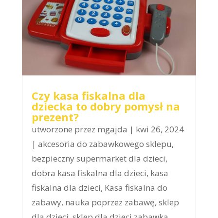
Czy kasa fiskalna dla
dziecka to dobry pomysł na
prezent?
utworzone przez
mgajda
|
kwi 26, 2024
|
akcesoria do zabawkowego sklepu
,
bezpieczny supermarket dla dzieci
,
dobra kasa fiskalna dla dzieci
,
kasa
fiskalna dla dzieci
,
Kasa fiskalna do
zabawy
,
nauka poprzez zabawę
,
sklep
dla dzieci
,
sklep dla dzieci zabawka
,