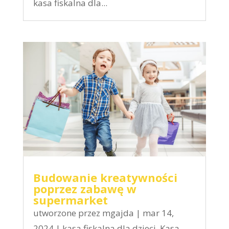
kasa fiskalna dla...
Budowanie kreatywności
poprzez zabawę w
supermarket
utworzone przez
mgajda
|
mar 14,
2024
|
kasa fiskalna dla dzieci
,
Kasa