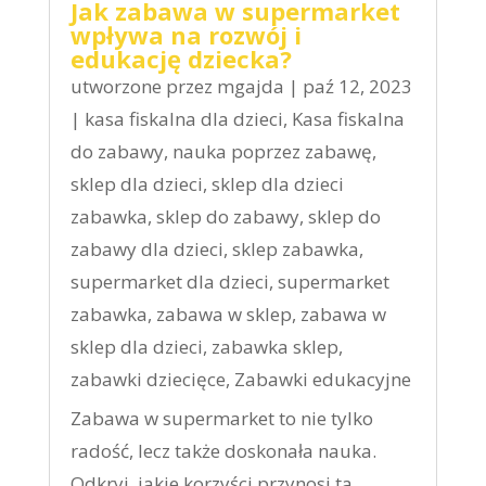
Jak zabawa w supermarket
wpływa na rozwój i
edukację dziecka?
utworzone przez
mgajda
|
paź 12, 2023
|
kasa fiskalna dla dzieci
,
Kasa fiskalna
do zabawy
,
nauka poprzez zabawę
,
sklep dla dzieci
,
sklep dla dzieci
zabawka
,
sklep do zabawy
,
sklep do
zabawy dla dzieci
,
sklep zabawka
,
supermarket dla dzieci
,
supermarket
zabawka
,
zabawa w sklep
,
zabawa w
sklep dla dzieci
,
zabawka sklep
,
zabawki dziecięce
,
Zabawki edukacyjne
Zabawa w supermarket to nie tylko
radość, lecz także doskonała nauka.
Odkryj, jakie korzyści przynosi ta