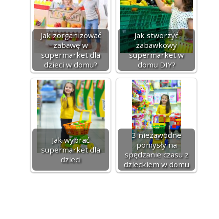
Jak zorganizować
Jak stworzyć
zabawę w
zabawkowy
supermarket dla
supermarket w
dzieci w domu?
domu DIY?
3 niezawodne
Jak wybrać
pomysły na
supermarket dla
spędzanie czasu z
dzieci
dzieckiem w domu