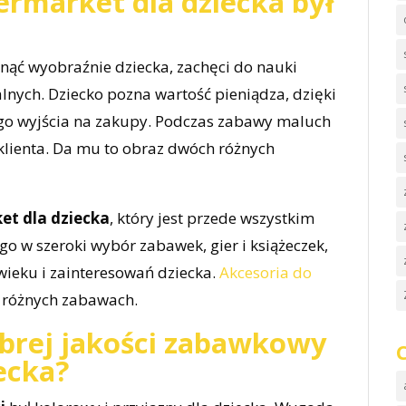
ermarket dla dziecka był
nąć wyobraźnie dziecka, zachęci do nauki
alnych. Dziecko pozna wartość pieniądza, dzięki
o wyjścia na zakupy. Podczas zabawy maluch
e klienta. Da mu to obraz dwóch różnych
et dla dziecka
, który jest przede wszystkim
go w szeroki wybór zabawek, gier i książeczek,
ieku i zainteresowań dziecka.
Akcesoria do
 różnych zabawach.
obrej jakości zabawkowy
ecka?