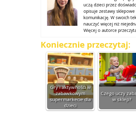
uczą dzieci przez doświad
opisuje zestawy sklepowe i 
komunikację. W swoich te
nauczyć więcej niż niejedna
Więcej o autorce przeczyt
Koniecznie przeczytaj:
Gry i aktywności w
zabawkowym
Czego uczy zab
supermarkecie dla
w sklep?
dzieci