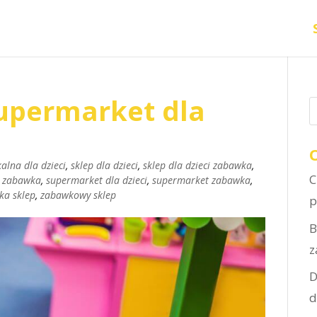
supermarket dla
kalna dla dzieci
,
sklep dla dzieci
,
sklep dla dzieci zabawka
,
C
p zabawka
,
supermarket dla dzieci
,
supermarket zabawka
,
ka sklep
,
zabawkowy sklep
p
B
z
D
d