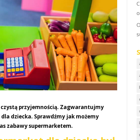
C
o
O
s
czystą przyjemnością. Zagwarantujmy
pu dla dziecka. Sprawdźmy jak możemy
as zabawy supermarketem.