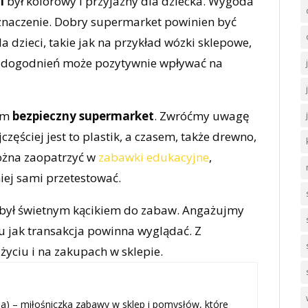
i
był kolorowy i przyjazny dla dziecka. Wygoda
znaczenie. Dobry supermarket powinien być
dzieci, takie jak na przykład wózki sklepowe,
 udogodnień może pozytywnie wpływać na
kim
bezpieczny supermarket
. Zwróćmy uwagę
częściej jest to plastik, a czasem, także drewno,
można zaopatrzyć w
zabawki edukacyjne
,
iej sami przetestować.
był świetnym kącikiem do zabaw. Angażujmy
u jak transakcja powinna wyglądać. Z
yciu i na zakupach w sklepie.
) – miłośniczka zabawy w sklep i pomysłów, które