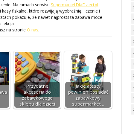
czenie. Na łamach serwisu
SupermarketDlaDzieci.pl
kasy fiskalne, które rozwijają wyobraźnię, liczenie i
kstach pokazuje, że nawet najprostsza zabawa może
 lekcja.
asz na stronie
O nas
.
Przydatne
Jakie atesty
awa
akcesoria do
powinien posiadać
zabawkowego
zabawkowy
sklepu dla dzieci
supermarket…