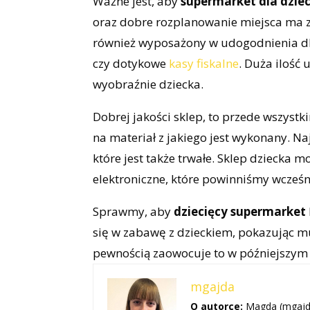
Ważne jest, aby
supermarket dla dziec
oraz dobre rozplanowanie miejsca ma 
również wyposażony w udogodnienia dla 
czy dotykowe
kasy fiskalne
. Duża ilość
wyobraźnie dziecka.
Dobrej jakości sklep, to przede wszyst
na materiał z jakiego jest wykonany. Naj
które jest także trwałe. Sklep dziecka 
elektroniczne, które powinniśmy wcześn
Sprawmy, aby
dziecięcy supermarket
się w zabawę z dzieckiem, pokazując m
pewnością zaowocuje to w późniejszym ż
mgajda
O autorce:
Magda (mgajda