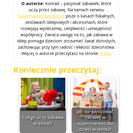
O autorze:
Konrad – pasjonat zabawek, które
uczą przez zabawę. Na łamach serwisu
SupermarketDlaDzieci.pl
pisze o kasach fiskalnych,
zestawach sklepowych i akcesoriach, które
rozwijają wyobraźnię, cierpliwość i umiejętność
współpracy. Zwraca uwagę na to, jak zabawa w
sklep pomaga dzieciom zrozumieć świat dorosłych,
zachowując przy tym radość i lekkość dzieciństwa.
Więcej o autorze przeczytasz na stronie
O nas
.
Koniecznie przeczytaj:
Jak zorganizować
Czego uczy zabawa
zabawę w
w sklep?
supermarket dla
dzieci w domu?